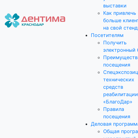
выставки
Как привлечь
больше клиен
на свой стенд
Посетителям
Получить
электронный 
Преимуществ
посещения
Спецэкспози
технических
средств
реабилитации
«БлагоДар»
Правила
посещения
Деловая программ
Общая прогр