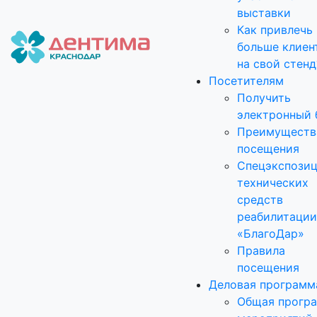
выставки
Как привлечь
больше клиен
на свой стенд
Посетителям
Получить
электронный 
Преимуществ
посещения
Спецэкспози
технических
средств
реабилитации
«БлагоДар»
Правила
посещения
Деловая программ
Общая прогр