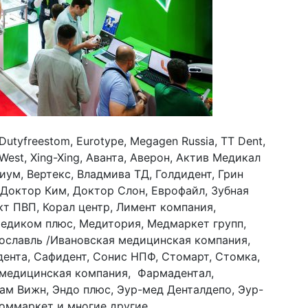
Dutyfreestom, Eurotype, Megagen Russia, TT Dent,
 West, Xing-Xing, Аванта, Аверон, Актив Медикал
иум, Вертекс, Владмива ТД, Голдидент, Грин
, Доктор Ким, Доктор Слон, Еврофайл, Зубная
кт ПВП, Корал центр, Лимент компания,
едиком плюс, Медитория, Медмаркет групп,
ославль /Ивановская медицинская компания,
дента, Сафидент, Сонис НПФ, Стомарт, Стомка,
 медицинская компания, Фармадентал,
ам Вижн, Эндо плюс, Эур-мед Денталдепо, Эур-
оммаркет и многие другие.