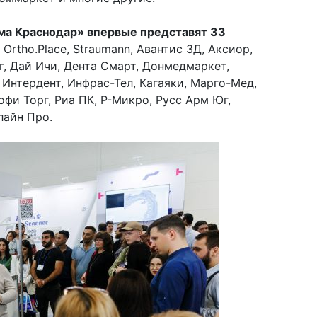
ма Краснодар» впервые представят 33
ta, Ortho.Place, Straumann, Авантис 3Д, Аксиор,
г, Дай Ичи, Дента Смарт, Донмедмаркет,
Интердент, Инфрас-Тел, Кагаяки, Марго-Мед,
фи Торг, Риа ПК, Р-Микро, Русс Арм Юг,
Элайн Про.