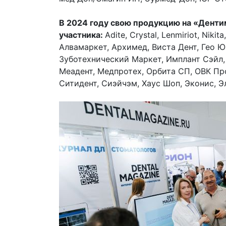
В 2024 году свою продукцию на «Денти
участника:
Adite, Crystal, Lenmiriot, Niki
Алвамаркет, Архимед, Виста Дент, Гео Ю
Зуботехнический Маркет, Имплант Сэйл, 
Меадент, Медпротех, Орбита СП, ОВК Про
Ситидент, Сиэйчэм, Хаус Шоп, Эконис, 