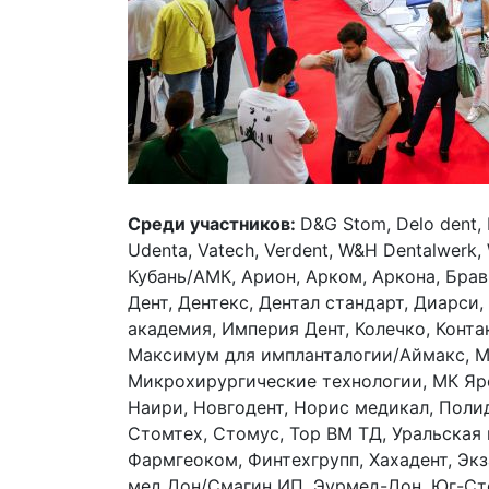
Среди участников:
D&G Stom, Delo dent, 
Udenta, Vatech, Verdent, W&H Dentalwerk,
Кубань/АМК, Арион, Арком, Аркона, Брав
Дент, Дентекс, Дентал стандарт, Диарси
академия, Империя Дент, Колечко, Конта
Максимум для импланталогии/Аймакс, М
Микрохирургические технологии, МК Яр
Наири, Новгодент, Норис медикал, Поли
Стомтех, Стомус, Тор ВМ ТД, Уральская
Фармгеоком, Финтехгрупп, Хахадент, Экз
мед Дон/Смагин ИП, Эурмед-Дон, Юг-Ст