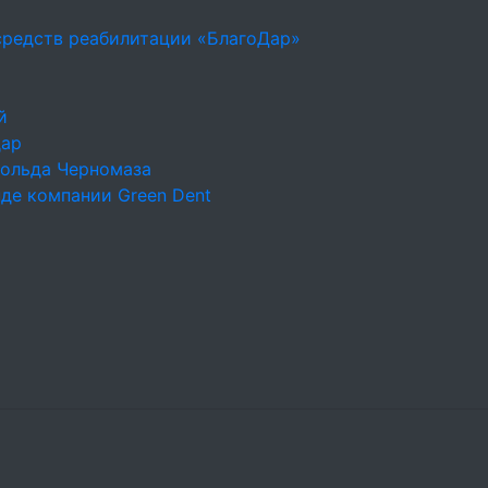
средств реабилитации «БлагоДар»
й
дар
польда Черномаза
де компании Green Dent