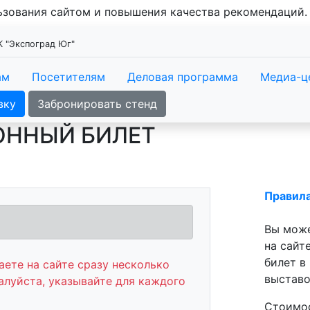
льзования сайтом и повышения качества рекомендаций
К "Экспоград Юг"
ам
Посетителям
Деловая программа
Медиа-ц
вку
Забронировать стенд
ОННЫЙ БИЛЕТ
Правил
Вы може
на сайт
билет в
ете на сайте сразу несколько
выставо
алуйста, указывайте для каждого
Стоимос