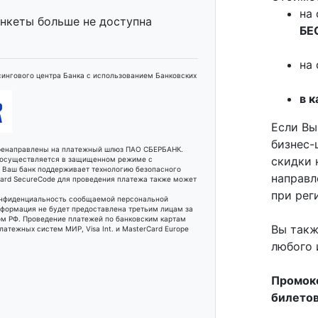
на 
анкеты больше не доступна
БЕ
на 
ингового центра Банка с использованием Банковских
в к
Если Вы
бизнес-
еренаправлены на платежный шлюз ПАО СБЕРБАНК.
скидки 
 осуществляется в защищенном режиме с
и Ваш банк поддерживает технологию безопасного
направл
rCard SecureCode для проведения платежа также может
при рег
онфиденциальность сообщаемой персональной
формация не будет предоставлена третьим лицам за
м РФ. Проведение платежей по банковским картам
Вы такж
атежных систем МИР, Visa Int. и MasterCard Europe
любого 
Промок
билетов