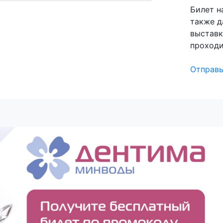
Билет н
также д
выстав
проходи
Отправь