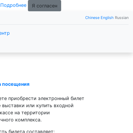
.
Подробнее
Я согласен
Chinese
English
Russian
ентр
а посещения
те приобрести электронный билет
е выставки или купить входной
 кассе на территории
чного комплекса.
ть билета составляет: